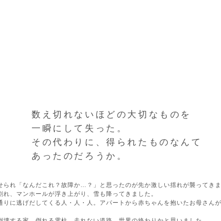
数え切れないほどの大切なものを
一瞬にして失った。
その代わりに、得られたものなんて
あったのだろうか。
せられ「なんだこれ？故障か…？」と思ったのが先か激しい揺れが襲ってき
割れ、マンホールが浮き上がり、雪も降ってきました。
通りに逃げだしてくる人・人・人。アパートから赤ちゃんを抱いたお母さん
倒壊する家、倒れる電柱、走れない道路…世界の終わりかと思いました。